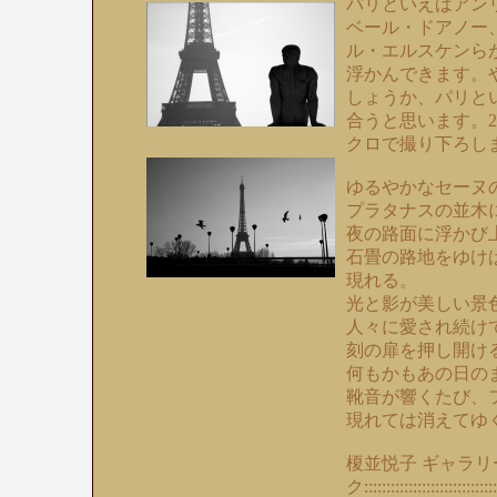
パリといえばアン
ベール・ドアノー
ル・エルスケンら
浮かんできます。
しょうか、パリと
合うと思います。
クロで撮り下ろし
ゆるやかなセーヌ
プラタナスの並木
夜の路面に浮かび
石畳の路地をゆけば
現れる。
光と影が美しい景
人々に愛され続け
刻の扉を押し開け
何もかもあの日の
靴音が響くたび、
現れては消えてゆ
榎並悦子 ギャラリ
ク:::::::::::::::::::::::::::::::