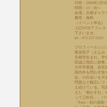
日時：2008年2月9日
時間：13：00～
会場：京都ギャラリ
費用：無料
（イベント申込）
上記WEBアドレ
下さいませ。
tel：075-257-5435
プロフィール::::::::::::::::::::
榎並悦子（えなみ
京都市生まれ。学
田誠三両氏に師事
大学卒業後、岩宮
国内外を問わず旅
会」の出会いを大
問題など幅広いフ
え続けている。写
えた「都わすれ」
って三軒目」、パ
「Paris－刻の