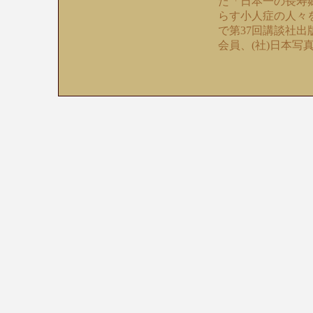
た「日本一の長寿
らす小人症の人々を取材
で第37回講談社出
会員、(社)日本写