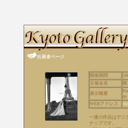
出展者ページ
開催期間
20
主催会名
榎
Pa
展示概要
de
WEBアドレス
htt
一連の作品はデジ
ナップです。