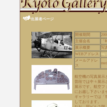
出展者ページ
開催期間
200
主催会名
「
展示概要
写
WEBアドレス
http:
メールアドレ
med
ス
航空機の写真展示
普段では中々展示
展示です。航空フ
にお越し下さいま
ギャラリーでは「
しております。
なお、同ビル２階