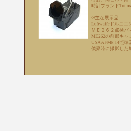
時計ブランドTut
※主な展示品
Luftwaffeドルニ
ＭＥ２６２点検パ
ME262の前部キャ
USAAFMk.14
偵察時に撮影した