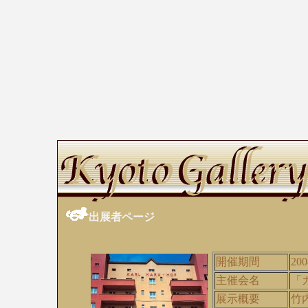
出展者ページ
開催期間
200
主催会名
「
展示概要
竹