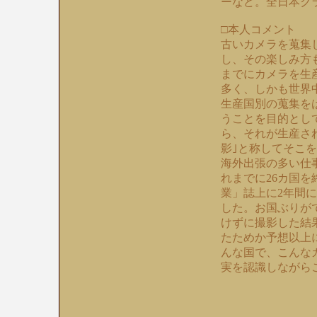
ーなど。全日本ク
□本人コメント
古いカメラを蒐集
し、その楽しみ方
までにカメラを生
多く、しかも世界
生産国別の蒐集を
うことを目的とし
ら、それが生産さ
影｣と称してそこ
海外出張の多い仕
れまでに26カ国
業」誌上に2年間
した。お国ぶりが
けずに撮影した結
たためか予想以上
んな国で、こんな
実を認識しながら