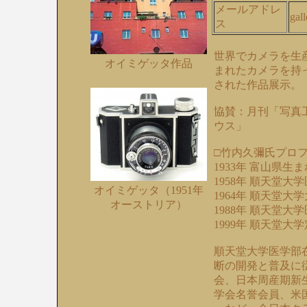
メールアドレ
gal
ス
世界でカメラを生
オイミゲッタ作品
まれたカメラを持っ
された作品展示。
協賛：月刊「写真
ウス」
□竹内久彌氏プロ
1933年 富山県生ま
1958年 順天堂大
オイミゲッタ（1951年
1964年 順天堂
オーストリア）
1988年 順天堂
1999年 順天堂
順天堂大学医学部
断の開発と普及に
会、日本周産期新
学会名誉会員、米