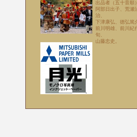
出品者（五十音順
阿部日出子、荒瀬
治、
下津康弘、徳弘篤
前川明雄、前川紀
旬、
山藤忠史。