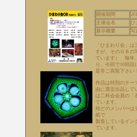
開催期間
20
主催会名
ひ
展示概要
写
「ひまわり会」は
すが、そのＯＢの
ています） 毎年
り、今回で10回目
是非ご高覧下さい
作品は特別のテー
由に選定出品して
は二科会会員の「
ています。
殆どのメンバーは
紙で
製造しているイン
ています。