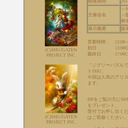
開催期間
201
～
主催会名
～
林
展示概要
版
営業時間： 12:00
初日 13:00
(C)SHU/GATEN
最終日 17:00C
PROJECT INC.
『ジグソーパズル
トSHU。
今回は人気のアリ
ます。
HPをご覧の方にS
をプレゼント。
受付でお申し出くだ
(C)SHU/GATEN
はご容赦ください。
PROJECT INC.