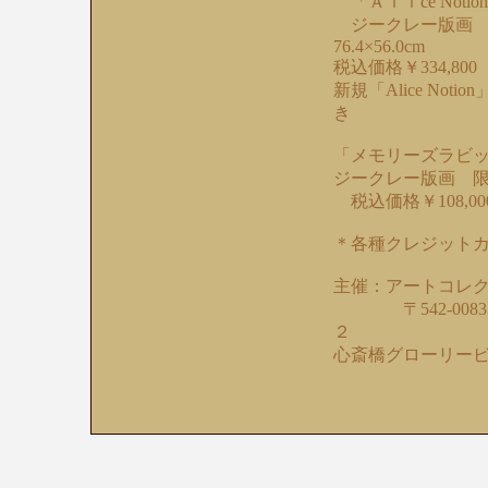
「Ａｌｉce Notio
ジークレー版画 限
76.4×56.0cm
税込価格￥334,800
新規「Alice No
き
「メモリーズラビ
ジークレー版画 限定5
税込価格￥108,00
＊各種クレジット
主催：アートコレ
〒542-0083
２
心斎橋グローリー