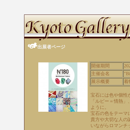
出展者ページ
開催期間
20
主催会名
"Bi
展示概要
着
宝石には色や個性
「ルビー＝情熱」
ように。
宝石の色をテーマ
貴方や大切な人の
いながらロマンチ